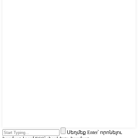
Սեղմեք Enter՝ որոնելու