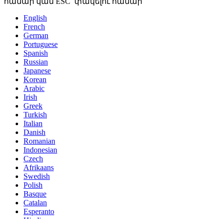
համար կամ ESC՝ փակելու համար
English
French
German
Portuguese
Spanish
Russian
Japanese
Korean
Arabic
Irish
Greek
Turkish
Italian
Danish
Romanian
Indonesian
Czech
Afrikaans
Swedish
Polish
Basque
Catalan
Esperanto