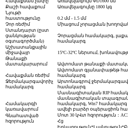
Հավաքման չափը
Առավելագույն ΦD1600 մմ
Քաշի հավաքում
Առավելագույնը 1800 կգ
Նյութի
հաստությունը
0.2 մմ - 1.5 մմ
Չոր ռեժիմ
Միացում չորացման խողովա
Ստանդարտ (ըստ
ցանկության
Չորացման համակարգ, լա
օգտագործման)
համակարգ
Աշխատանքային
միջավայր
15ºC-32ºC ներսում, խոնավությ
Թանաքի
մատակարարում
Ավտոմատ թանաքի մատակ
Ավտոմատ գլանափաթեթ հ
Հավաքման ռեժիմ
համակարգ
Ջերմակարգավորիչ
Արտոնագրով ջերմակարգավ
համակարգ
համակարգ
Մասնագիտական ​​RIP համա
մասնագիտական ​​տպագրա
Համակարգի
համակարգ, Win7 համակարգ 
կառավարում
ավելի բարձր օպերացիոն հ
Մոտ 30 կՎտ հզորություն
：
AC
Գնահատված
հզորություն
Հց
Երկարություն*Լայնություն*Բ