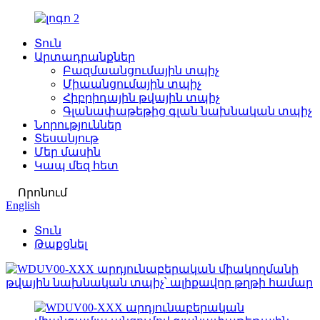
Տուն
Արտադրանքներ
Բազմաանցումային տպիչ
Միաանցումային տպիչ
Հիբրիդային թվային տպիչ
Գլանափաթեթից գլան նախնական տպիչ
Նորություններ
Տեսանյութ
Մեր մասին
Կապ մեզ հետ
Որոնում
English
Տուն
Թաքցնել