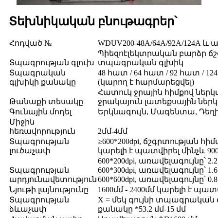
Տեխնիկական բնութագրեր՝
Հոդված №
WDUV200-48A/64A/92A/124A և ա
Պիեզոէլեկտրական բարձր ճ
Տպագրության գլուխ
տպագրական գլխիկ
Տպագրական
48 հատ / 64 հատ / 92 հատ / 1
գլխիկի քանակը
(կարող է հարմարեցվել)
Հատուկ ջրային հիմքով ներկա
Թանաքի տեսակը
ջրակայուն լատեքսային ներկ
Գունային մոդել
Երկնագույն, Մագենտա, Դեղի
Միջին
հեռավորություն
2մմ-4մմ
Տպագրության
≥600*200dpi, ճշգրտության հի
լուծաչափ
կարելի է պատվիրել մինչև 900d
600*200dpi, առավելագույնը՝ 2.2
Տպագրության
600*300dpi, առավելագույնը՝ 1.6
արդյունավետություն
600*600dpi, առավելագույնը՝ 0.8
Նյութի լայնությունը
1600մմ - 2400մմ կարելի է պատ
Տպագրության
X = մեկ գույնի տպագրական 
ձևաչափ
քանակը *53.2 մմ-15 մմ